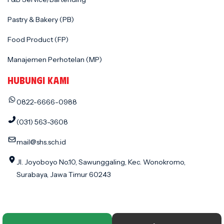
Pastry & Bakery (PB)
Food Product (FP)
Manajemen Perhotelan (MP)
HUBUNGI KAMI
0822-6666-0988
(031) 563-3608
mail@shs.sch.id
Jl. Joyoboyo No.10, Sawunggaling, Kec. Wonokromo,
Surabaya, Jawa Timur 60243