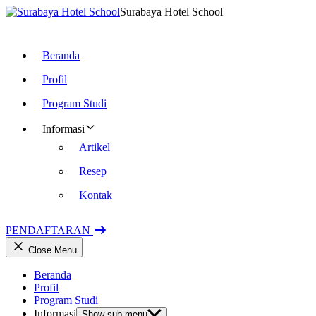
Surabaya Hotel School
Beranda
Profil
Program Studi
Informasi
Artikel
Resep
Kontak
PENDAFTARAN
Close Menu
Beranda
Profil
Program Studi
Informasi
Show sub menu