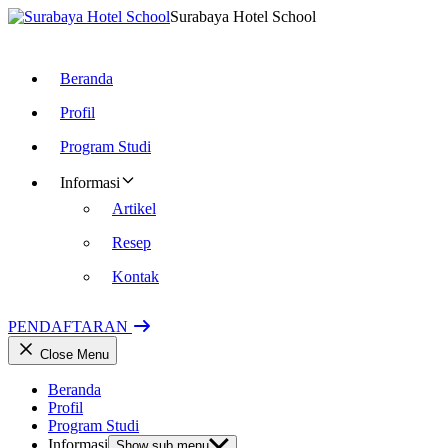
Surabaya Hotel School
Beranda
Profil
Program Studi
Informasi
Artikel
Resep
Kontak
PENDAFTARAN
Close Menu
Beranda
Profil
Program Studi
Informasi
Show sub menu