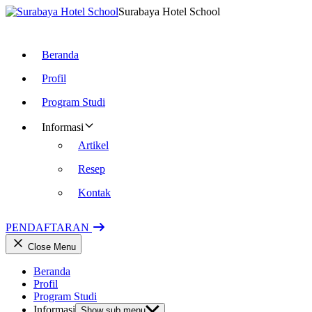
Surabaya Hotel School
Beranda
Profil
Program Studi
Informasi
Artikel
Resep
Kontak
PENDAFTARAN
Close Menu
Beranda
Profil
Program Studi
Informasi
Show sub menu